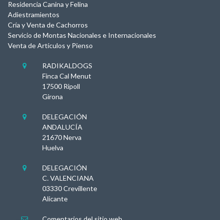
Residencia Canina y Felina
Adiestramientos
Cría y Venta de Cachorros
Servicio de Montas Nacionales e Internacionales
Venta de Artículos y Pienso
RADIKALDOGS

Finca Cal Menut
17500 Ripoll
Girona
DELEGACIÓN

ANDALUCÍA
21670 Nerva
Huelva
DELEGACIÓN

C. VALENCIANA
03330 Crevillente
Alicante
Comentarios del sitio web
