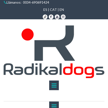
Llámanos:
0034-690691424

ES
|
CAT
|
EN


