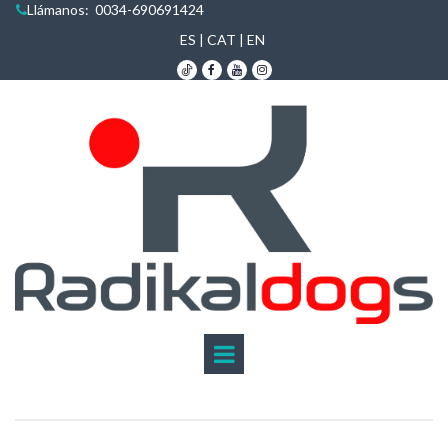
Llámanos:
0034-690691424

ES
|
CAT
|
EN


